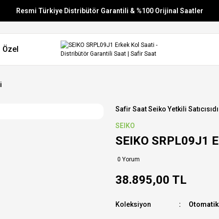
Resmi Türkiye Distribütör Garantili & %100 Orijinal Saatler
Vade Farksız 6 Taksit
 Özel
Aynı Gün Stoktan Gönderim
Ücretsiz Kargo
i
Safir Saat Seiko Yetkili Satıcısıdı
SEIKO
SEIKO SRPL09J1 Er
0 Yorum
38.895,00 TL
Koleksiyon
Otomatik