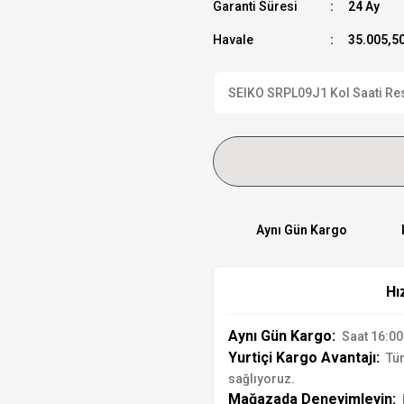
Garanti Süresi
24 Ay
Havale
35.005,50
SEIKO SRPL09J1 Kol Saati Resm
Aynı Gün Kargo
Hı
Aynı Gün Kargo:
Saat 16:00'
Yurtiçi Kargo Avantajı:
Tür
sağlıyoruz.
Mağazada Deneyimleyin: