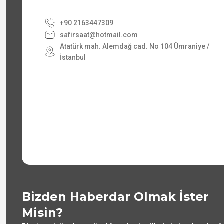
+90 2163447309
safirsaat@hotmail.com
Atatürk mah. Alemdağ cad. No 104 Ümraniye /
İstanbul
Bizden Haberdar Olmak İster
Misin?