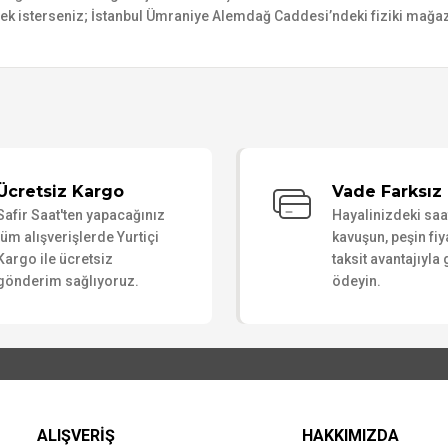
mek isterseniz; İstanbul Ümraniye Alemdağ Caddesi’ndeki fiziki mağaz
Bu ürüne ilk yorumu siz yapın!
Ücretsiz Kargo
Vade Farksız 
Safir Saat'ten yapacağınız
Hayalinizdeki sa
Yorum Yaz
tüm alışverişlerde Yurtiçi
kavuşun, peşin fiy
Kargo ile ücretsiz
taksit avantajıyla
gönderim sağlıyoruz.
ödeyin.
ALIŞVERİŞ
HAKKIMIZDA