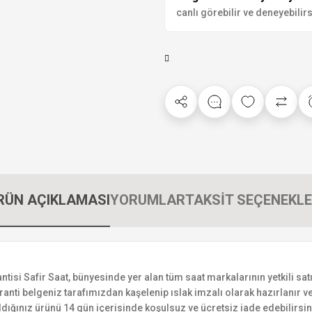
canlı görebilir ve deneyebilirs
RÜN AÇIKLAMASI
YORUMLAR
TAKSİT SEÇENEKLE
si Safir Saat, bünyesinde yer alan tüm saat markalarının yetkili satıc
ranti belgeniz tarafımızdan kaşelenip ıslak imzalı olarak hazırlanır ve 
n aldığınız ürünü 14 gün içerisinde koşulsuz ve ücretsiz iade edebilir