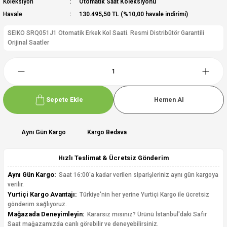
Koleksiyon
Otomatik Saat Koleksiyonu
Havale
130.495,50 TL (%10,00 havale indirimi)
SEIKO SRQ051J1 Otomatik Erkek Kol Saati. Resmi Distribütör Garantili
Orijinal Saatler
Sepete Ekle
Hemen Al
Aynı Gün Kargo
Kargo Bedava
Hızlı Teslimat & Ücretsiz Gönderim
Aynı Gün Kargo:
Saat 16:00'a kadar verilen siparişleriniz aynı gün kargoya
verilir.
Yurtiçi Kargo Avantajı:
Türkiye'nin her yerine Yurtiçi Kargo ile ücretsiz
gönderim sağlıyoruz.
Mağazada Deneyimleyin:
Kararsız mısınız? Ürünü İstanbul'daki Safir
Saat mağazamızda canlı görebilir ve deneyebilirsiniz.