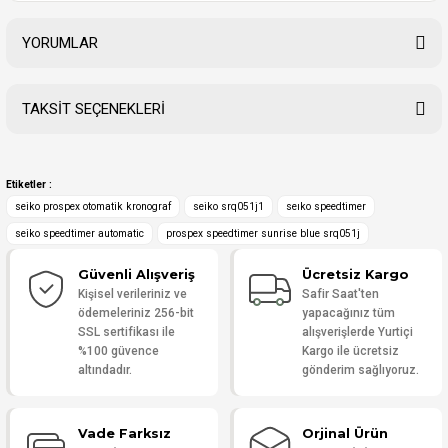
YORUMLAR
TAKSİT SEÇENEKLERİ
Bu ürüne ilk yorumu siz yapın!
Etiketler :
Yorum Yaz
seiko prospex otomatik kronograf
seiko srq051j1
seıko speedtimer
seiko speedtimer automatic
prospex speedtimer sunrise blue srq051j
Güvenli Alışveriş
Ücretsiz Kargo
Kişisel verileriniz ve
Safir Saat'ten
ödemeleriniz 256-bit
yapacağınız tüm
SSL sertifikası ile
alışverişlerde Yurtiçi
%100 güvence
Kargo ile ücretsiz
altındadır.
gönderim sağlıyoruz.
Vade Farksız
Orjinal Ürün