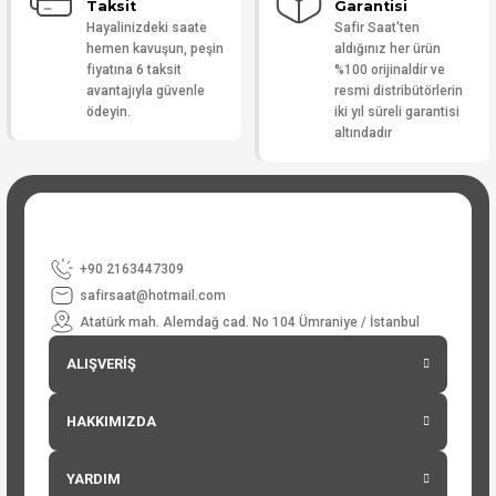
Taksit
Garantisi
Hayalinizdeki saate
Safir Saat'ten
hemen kavuşun, peşin
aldığınız her ürün
fiyatına 6 taksit
%100 orijinaldir ve
avantajıyla güvenle
resmi distribütörlerin
ödeyin.
iki yıl süreli garantisi
altındadır
+90 2163447309
safirsaat@hotmail.com
Atatürk mah. Alemdağ cad. No 104 Ümraniye / İstanbul
ALIŞVERİŞ
HAKKIMIZDA
YARDIM