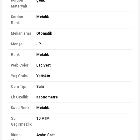
Kordon
Çelik
Materyali
Kordon
Metalik
Renk
Mekanizma
Otomatik
Menşei
JP
Renk
Metalik
Web Color
Lacivert
Yaş Grubu
Yetişkin
Cam Tipi
Safir
Ek Özellik
Kronometre
Kasa Renk
Metalik
Su
10 ATM
Geçirmezlik
Birincil
Aydın Saat