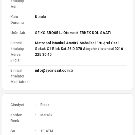
İthalatçı
Adı
Kutu
Kutulu
Durumu
Ürün Adı
SEIKO SRQ051J Otomatik ERKEK KOL SAATİ
Birincil
Metropol İstanbul Atatürk Mahallesi Ertuğrul Gazi
İthalatçı
Sokak C1 Blok Kat:26 D:378 Ataşehir / İstanbul 0216
Adres
225 30 40
Bilgisi
Birincil
info@aydinsaat.com.tr
İthalatçı
Mail Adresi
Cinsiyet
:
Erkek
Kordon
:
Metalik
Renk
Su
:
10 ATM