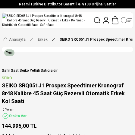
Resmi Türkiye Distribütör Garantili & %100 Orijinal Saatler
Vade Farksız 6 Taksit
Aynı Gün Stoktan Gönderim
Ücretsiz Kargo
Anasayfa
Erkek
SEIKO SRQ051J1 Prospex Speedtimer Kronogr
Yeni
Safir Saat Seiko Yetkili Satıcısıdır
SEIKO
SEIKO SRQ051J1 Prospex Speedtimer Kronograf
8r48 Kalibre 45 Saat Güç Rezervli Otomatik Erkek
Kol Saati
0 Yorum
Stokta Var
144.995,00 TL