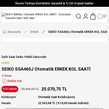
Resmi Türkiye Distribütör Garantili & %100 Orijinal Saatler
Vade Farksız 6 Taksit
Aynı Gün Stoktan Gönderim
Ücretsiz Kargo
Anasayfa
Erkek
SEIKO SSA465J Otomatik ERKEK KOL SAAT
Safir Saat Seiko Yetkili Satıcısıdır
SEIKO
SEIKO SSA465J Otomatik ERKEK KOL SAATİ
0 Yorum
Stokta Yok
25.070,75 TL
29.495,00 TL
%15 İndirim
Koleksiyon
Otomatik Saat Koleksiyonu
Havale
22.563,68 TL (%10,00 havale indirimi)