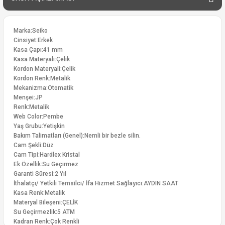
Marka:Seiko
Cinsiyet:Erkek
Kasa Çapı:41 mm
Kasa Materyali:Çelik
Kordon Materyali:Çelik
Kordon Renk:Metalik
Mekanizma:Otomatik
Menşei:JP
Renk:Metalik
Web Color:Pembe
Yaş Grubu:Yetişkin
Bakım Talimatları (Genel):Nemli bir bezle silin.
Cam Şekli:Düz
Cam Tipi:Hardlex Kristal
Ek Özellik:Su Geçirmez
Garanti Süresi:2 Yıl
İthalatçı/ Yetkili Temsilci/ İfa Hizmet Sağlayıcı:AYDIN SAAT
Kasa Renk:Metalik
Materyal Bileşeni:ÇELİK
Su Geçirmezlik:5 ATM
Kadran Renk:Çok Renkli