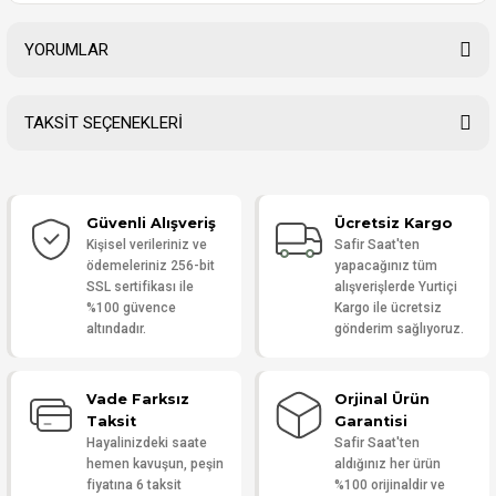
YORUMLAR
TAKSİT SEÇENEKLERİ
Bu ürüne ilk yorumu siz yapın!
Güvenli Alışveriş
Ücretsiz Kargo
Yorum Yaz
Kişisel verileriniz ve
Safir Saat'ten
ödemeleriniz 256-bit
yapacağınız tüm
SSL sertifikası ile
alışverişlerde Yurtiçi
%100 güvence
Kargo ile ücretsiz
altındadır.
gönderim sağlıyoruz.
Vade Farksız
Orjinal Ürün
Taksit
Garantisi
Hayalinizdeki saate
Safir Saat'ten
hemen kavuşun, peşin
aldığınız her ürün
fiyatına 6 taksit
%100 orijinaldir ve