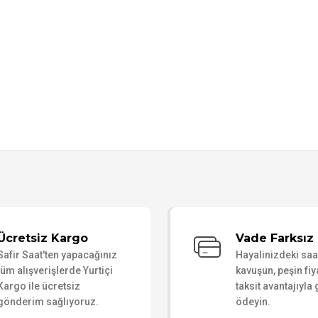
Bu ürüne ilk yorumu siz yapın!
Ücretsiz Kargo
Vade Farksız 
Safir Saat'ten yapacağınız
Hayalinizdeki sa
Yorum Yaz
tüm alışverişlerde Yurtiçi
kavuşun, peşin fiy
Kargo ile ücretsiz
taksit avantajıyla
gönderim sağlıyoruz.
ödeyin.