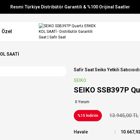
Resmi Türkiye Distribütör Garantili & %100 Orijinal Saatler
Vade Farksız 6 Taksit
 Özel
Aynı Gün Stoktan Gönderim
Ücretsiz Kargo
KOL SAATİ
Safir Saat Seiko Yetkili Satıcısıdı
SEIKO
SEIKO SSB397P Qu
0 Yorum
13.945,00 TL
%15 İndirim
Havale
10.667,92