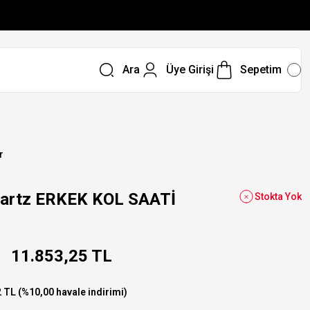
Ara
Üye Girişi
Sepetim
r
artz ERKEK KOL SAATİ
Stokta Yok
11.853,25 TL
 TL (%10,00 havale indirimi)