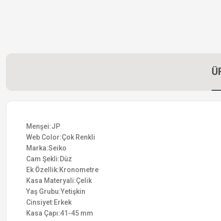
Ü
Menşei:JP
Web Color:Çok Renkli
Marka:Seiko
Cam Şekli:Düz
Ek Özellik:Kronometre
Kasa Materyali:Çelik
Yaş Grubu:Yetişkin
Cinsiyet:Erkek
Kasa Çapı:41-45 mm