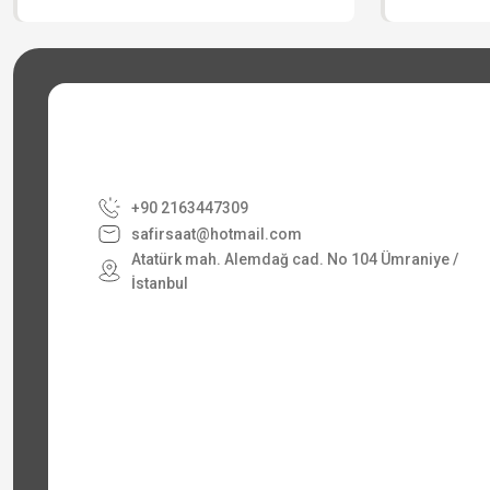
+90 2163447309
safirsaat@hotmail.com
Atatürk mah. Alemdağ cad. No 104 Ümraniye /
İstanbul