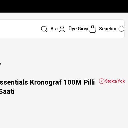
Ara
Üye Girişi
Sepetim
r
sentials Kronograf 100M Pilli
Stokta Yok
Saati