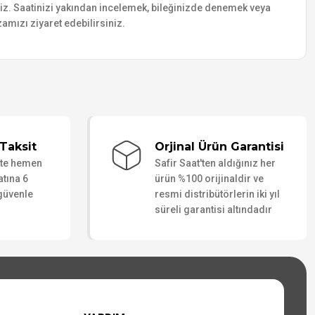
siniz. Saatinizi yakından incelemek, bileğinizde denemek veya
amızı ziyaret edebilirsiniz.
Taksit
Orjinal Ürün Garantisi
ate hemen
Safir Saat'ten aldığınız her
atına 6
ürün %100 orijinaldir ve
 güvenle
resmi distribütörlerin iki yıl
süreli garantisi altındadır