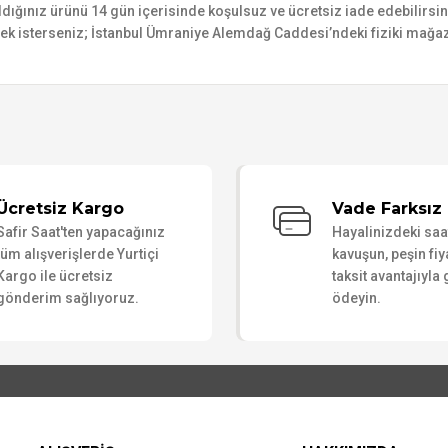
n aldığınız ürünü 14 gün içerisinde koşulsuz ve ücretsiz iade edebilir
mek isterseniz; İstanbul Ümraniye Alemdağ Caddesi’ndeki fiziki mağaz
Bu ürüne ilk yorumu siz yapın!
Ücretsiz Kargo
Vade Farksız 
Safir Saat'ten yapacağınız
Hayalinizdeki sa
Yorum Yaz
tüm alışverişlerde Yurtiçi
kavuşun, peşin fiy
Kargo ile ücretsiz
taksit avantajıyla
gönderim sağlıyoruz.
ödeyin.