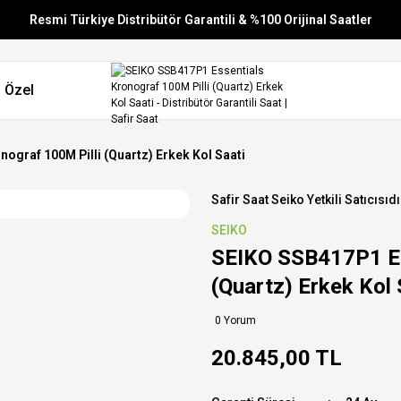
Resmi Türkiye Distribütör Garantili & %100 Orijinal Saatler
Vade Farksız 6 Taksit
 Özel
Aynı Gün Stoktan Gönderim
Ücretsiz Kargo
ograf 100M Pilli (Quartz) Erkek Kol Saati
Safir Saat Seiko Yetkili Satıcısıdı
SEIKO
SEIKO SSB417P1 Es
(Quartz) Erkek Kol 
0 Yorum
20.845,00 TL