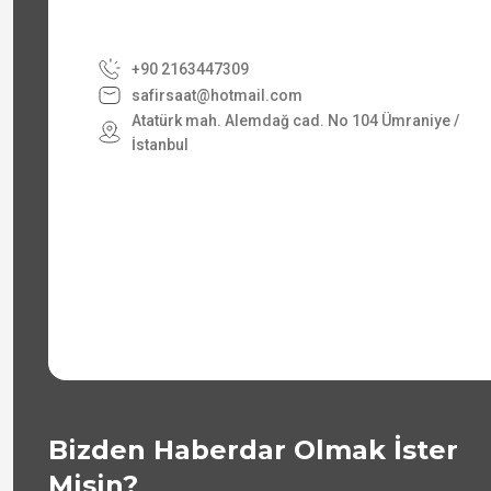
+90 2163447309
safirsaat@hotmail.com
Atatürk mah. Alemdağ cad. No 104 Ümraniye /
İstanbul
Bizden Haberdar Olmak İster
Misin?