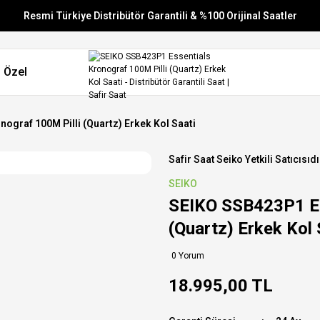
Resmi Türkiye Distribütör Garantili & %100 Orijinal Saatler
Vade Farksız 6 Taksit
 Özel
Aynı Gün Stoktan Gönderim
Ücretsiz Kargo
ograf 100M Pilli (Quartz) Erkek Kol Saati
Safir Saat Seiko Yetkili Satıcısıdı
SEIKO
SEIKO SSB423P1 Es
(Quartz) Erkek Kol 
0 Yorum
18.995,00 TL