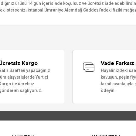
n aldığınız ürünü 14 gün içerisinde koşulsuz ve ücretsiz iade edebilir
mek isterseniz; İstanbul Ümraniye Alemdağ Caddesi’ndeki fiziki mağaz
Bu ürüne ilk yorumu siz yapın!
Ücretsiz Kargo
Vade Farksız 
Safir Saat'ten yapacağınız
Hayalinizdeki sa
Yorum Yaz
tüm alışverişlerde Yurtiçi
kavuşun, peşin fiy
Kargo ile ücretsiz
taksit avantajıyla
gönderim sağlıyoruz.
ödeyin.