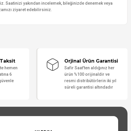
siniz. Saatinizi yakından incelemek, bileğinizde denemek veya
amızı ziyaret edebilirsiniz.
Taksit
Orjinal Ürün Garantisi
ate hemen
Safir Saat'ten aldığınız her
atına 6
ürün %100 orijinaldir ve
 güvenle
resmi distribütörlerin iki yıl
süreli garantisi altındadır