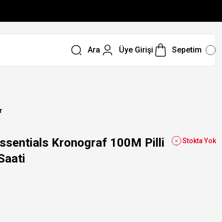
Ara
Üye Girişi
Sepetim
r
sentials Kronograf 100M Pilli
Stokta Yok
Saati