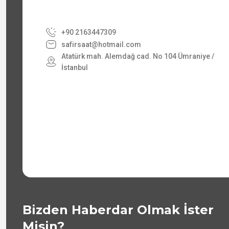
+90 2163447309
safirsaat@hotmail.com
Atatürk mah. Alemdağ cad. No 104 Ümraniye /
İstanbul
Bizden Haberdar Olmak İster
Misin?