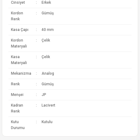
Cinsiyet
:
Erkek
Kordon
:
Gümüş
Renk
Kasa Çapı
:
40 mm
Kordon
:
Çelik
Materyali
Kasa
:
Çelik
Materyali
Mekanizma
:
Analog
Renk
:
Gümüş
Menşei
:
JP
Kadran
:
Lacivert
Renk
Kutu
:
Kutulu
Durumu