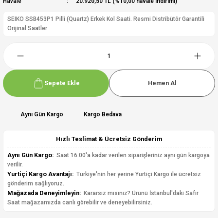
Havale
20.920,50 TL (%10,00 havale indirimi)
SEIKO SSB453P1 Pilli (Quartz) Erkek Kol Saati. Resmi Distribütör Garantili
Orijinal Saatler
Sepete Ekle
Hemen Al
Aynı Gün Kargo
Kargo Bedava
Hızlı Teslimat & Ücretsiz Gönderim
Aynı Gün Kargo:
Saat 16:00'a kadar verilen siparişleriniz aynı gün kargoya
verilir.
Yurtiçi Kargo Avantajı:
Türkiye'nin her yerine Yurtiçi Kargo ile ücretsiz
gönderim sağlıyoruz.
Mağazada Deneyimleyin:
Kararsız mısınız? Ürünü İstanbul'daki Safir
Saat mağazamızda canlı görebilir ve deneyebilirsiniz.