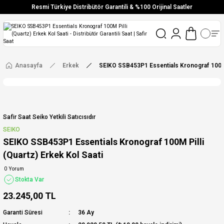
Resmi Türkiye Distribütör Garantili & %100 Orijinal Saatler
Vade Farksız 6 Taksit
Aynı Gün Stoktan Gönderim
Ücretsiz Kargo
Anasayfa
Erkek
SEIKO SSB453P1 Essentials Kronograf 100M P
Safir Saat Seiko Yetkili Satıcısıdır
SEIKO
SEIKO SSB453P1 Essentials Kronograf 100M Pilli
(Quartz) Erkek Kol Saati
0 Yorum
Stokta Var
23.245,00 TL
Garanti Süresi
36 Ay