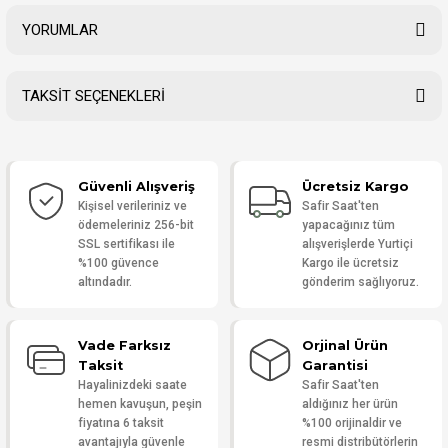
YORUMLAR
TAKSİT SEÇENEKLERİ
Bu ürüne ilk yorumu siz yapın!
Güvenli Alışveriş
Ücretsiz Kargo
Yorum Yaz
Kişisel verileriniz ve
Safir Saat'ten
ödemeleriniz 256-bit
yapacağınız tüm
SSL sertifikası ile
alışverişlerde Yurtiçi
%100 güvence
Kargo ile ücretsiz
altındadır.
gönderim sağlıyoruz.
Vade Farksız
Orjinal Ürün
Taksit
Garantisi
Hayalinizdeki saate
Safir Saat'ten
hemen kavuşun, peşin
aldığınız her ürün
fiyatına 6 taksit
%100 orijinaldir ve
avantajıyla güvenle
resmi distribütörlerin