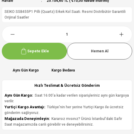
Havale
25.104,60 TL (%10,00 havale indirimi)
SEIKO SSB455P1 Pilli (Quartz) Erkek Kol Saati. Resmi Distribütör Garantili
Orijinal Saatler
Sepete Ekle
Hemen Al
Aynı Gün Kargo
Kargo Bedava
Hızlı Teslimat & Ücretsiz Gönderim
Aynı Gün Kargo:
Saat 16:00'a kadar verilen siparişleriniz aynı gün kargoya
verilir.
Yurtiçi Kargo Avantajı:
Türkiye'nin her yerine Yurtiçi Kargo ile ücretsiz
gönderim sağlıyoruz.
Mağazada Deneyimleyin:
Kararsız mısınız? Ürünü İstanbul'daki Safir
Saat mağazamızda canlı görebilir ve deneyebilirsiniz.