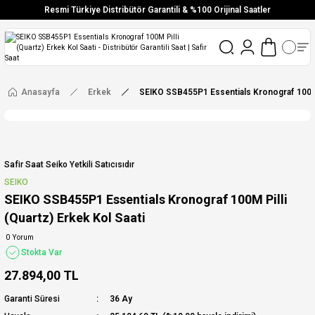
Resmi Türkiye Distribütör Garantili & %100 Orijinal Saatler
Vade Farksız 6 Taksit
Aynı Gün Stoktan Gönderim
Ücretsiz Kargo
Anasayfa
Erkek
SEIKO SSB455P1 Essentials Kronograf 100M P
Safir Saat Seiko Yetkili Satıcısıdır
SEIKO
SEIKO SSB455P1 Essentials Kronograf 100M Pilli
(Quartz) Erkek Kol Saati
0 Yorum
Stokta Var
27.894,00 TL
Garanti Süresi
36 Ay