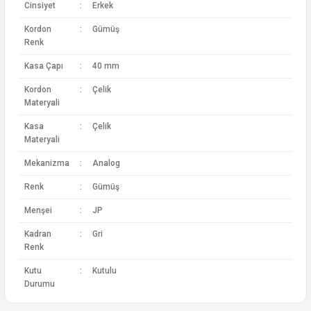
Cinsiyet
:
Erkek
Kordon
:
Gümüş
Renk
Kasa Çapı
:
40 mm
Kordon
:
Çelik
Materyali
Kasa
:
Çelik
Materyali
Mekanizma
:
Analog
Renk
:
Gümüş
Menşei
:
JP
Kadran
:
Gri
Renk
Kutu
:
Kutulu
Durumu