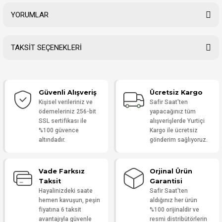
YORUMLAR
TAKSİT SEÇENEKLERİ
Bu ürüne ilk yorumu siz yapın!
Güvenli Alışveriş
Ücretsiz Kargo
Yorum Yaz
Kişisel verileriniz ve
Safir Saat'ten
ödemeleriniz 256-bit
yapacağınız tüm
SSL sertifikası ile
alışverişlerde Yurtiçi
%100 güvence
Kargo ile ücretsiz
altındadır.
gönderim sağlıyoruz.
Vade Farksız
Orjinal Ürün
Taksit
Garantisi
Hayalinizdeki saate
Safir Saat'ten
hemen kavuşun, peşin
aldığınız her ürün
fiyatına 6 taksit
%100 orijinaldir ve
avantajıyla güvenle
resmi distribütörlerin