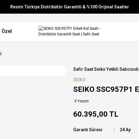
Resmi Türkiye Distribütör Garantili & %100 Orijinal Saatler
Vade Farksız 6 Taksit
 Özel
Aynı Gün Stoktan Gönderim
Ücretsiz Kargo
i
Safir Saat Seiko Yetkili Satıcısıdı
SEIKO
SEIKO SSC957P1 Er
0 Yorum
60.395,00 TL
Garanti Süresi
24 Ay