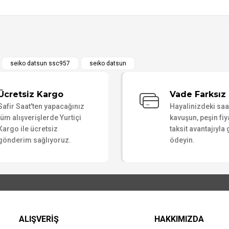
seiko datsun ssc957
seiko datsun
Bu ürüne ilk yorumu siz yapın!
Ücretsiz Kargo
Vade Farksız 
Yorum Yaz
Safir Saat'ten yapacağınız
Hayalinizdeki sa
tüm alışverişlerde Yurtiçi
kavuşun, peşin fiy
Kargo ile ücretsiz
taksit avantajıyla
gönderim sağlıyoruz.
ödeyin.
ALIŞVERİŞ
HAKKIMIZDA