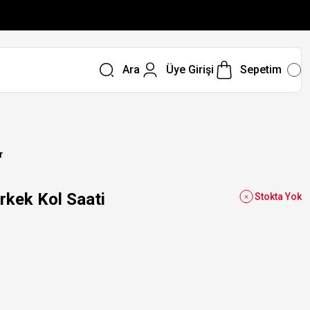
Ara
Üye Girişi
Sepetim
r
kek Kol Saati
Stokta Yok