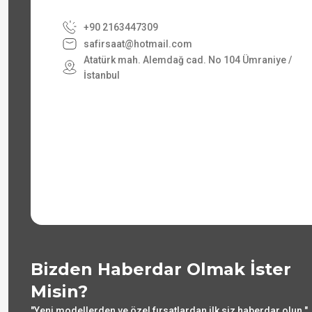
+90 2163447309
safirsaat@hotmail.com
Atatürk mah. Alemdağ cad. No 104 Ümraniye /
İstanbul
Bizden Haberdar Olmak İster
Misin?
"Yeni modellerden ve özel fırsatlardan ilk siz haberdar olun."