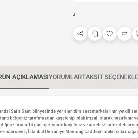
RÜN AÇIKLAMASI
YORUMLAR
TAKSİT SEÇENEKLE
si Safir Saat, bünyesinde yer alan tüm saat markalarının yetkili satıc
ranti belgeniz tarafımızdan kaşelenip ıslak imzalı olarak hazırlanır ve 
n aldığınız ürünü 14 gün içerisinde koşulsuz ve ücretsiz iade edebilir
mek isterseniz; İstanbul Ümraniye Alemdağ Caddesi’ndeki fiziki mağaz