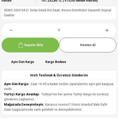
Havale
147.252,60 TL (%10,00 havale indirimi)
SEIKO SSH169J1 Solar Erkek Kol Saati. Resmi Distribütör Garantili Orijinal
Saatler
Sepete Ekle
Hemen Al
Aynı Gün Kargo
Kargo Bedava
Hızlı Teslimat & Ücretsiz Gönderim
Aynı Gün Kargo:
Saat 16:00'a kadar verilen siparişleriniz aynı gün kargoya
verilir.
Yurtiçi Kargo Avantajı:
Türkiye'nin her yerine Yurtiçi Kargo ile ücretsiz
gönderim sağlıyoruz.
Mağazada Deneyimleyin:
Kararsız mısınız? Ürünü İstanbul'daki Safir
Saat mağazamızda canlı görebilir ve deneyebilirsiniz.