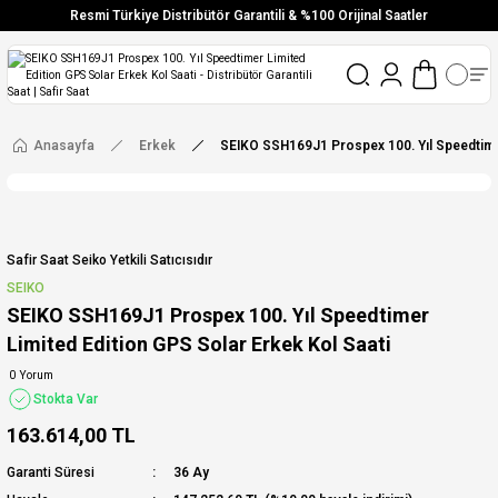
Resmi Türkiye Distribütör Garantili & %100 Orijinal Saatler
Vade Farksız 6 Taksit
Aynı Gün Stoktan Gönderim
Ücretsiz Kargo
Anasayfa
Erkek
SEIKO SSH169J1 Prospex 100. Yıl Speedtimer
Safir Saat Seiko Yetkili Satıcısıdır
SEIKO
SEIKO SSH169J1 Prospex 100. Yıl Speedtimer
Limited Edition GPS Solar Erkek Kol Saati
0 Yorum
Stokta Var
163.614,00 TL
Garanti Süresi
36 Ay