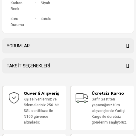
Kadran
:
Siyah
Renk
Kutu
:
Kutulu
Durumu
YORUMLAR
TAKSİT SEÇENEKLERİ
Bu ürüne ilk yorumu siz yapın!
Güvenli Alışveriş
Ücretsiz Kargo
Yorum Yaz
Kişisel verileriniz ve
Safir Saat'ten
ödemeleriniz 256-bit
yapacağınız tüm
SSL sertifikası ile
alışverişlerde Yurtiçi
%100 güvence
Kargo ile ücretsiz
altındadır.
gönderim sağlıyoruz.