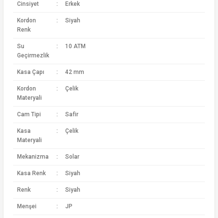
Cinsiyet
:
Erkek
Kordon
:
Siyah
Renk
Su
:
10 ATM
Geçirmezlik
Kasa Çapı
:
42 mm
Kordon
:
Çelik
Materyali
Cam Tipi
:
Safir
Kasa
:
Çelik
Materyali
Mekanizma
:
Solar
Kasa Renk
:
Siyah
Renk
:
Siyah
Menşei
:
JP