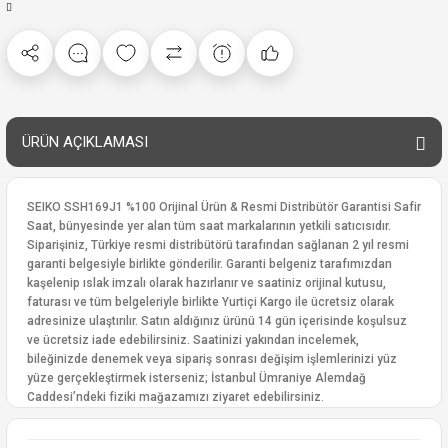
ÜRÜN AÇIKLAMASI
SEIKO SSH169J1 %100 Orijinal Ürün & Resmi Distribütör Garantisi Safir
Saat, bünyesinde yer alan tüm saat markalarının yetkili satıcısıdır.
Siparişiniz, Türkiye resmi distribütörü tarafından sağlanan 2 yıl resmi
garanti belgesiyle birlikte gönderilir. Garanti belgeniz tarafımızdan
kaşelenip ıslak imzalı olarak hazırlanır ve saatiniz orijinal kutusu,
faturası ve tüm belgeleriyle birlikte Yurtiçi Kargo ile ücretsiz olarak
adresinize ulaştırılır. Satın aldığınız ürünü 14 gün içerisinde koşulsuz
ve ücretsiz iade edebilirsiniz. Saatinizi yakından incelemek,
bileğinizde denemek veya sipariş sonrası değişim işlemlerinizi yüz
yüze gerçekleştirmek isterseniz; İstanbul Ümraniye Alemdağ
Caddesi’ndeki fiziki mağazamızı ziyaret edebilirsiniz.