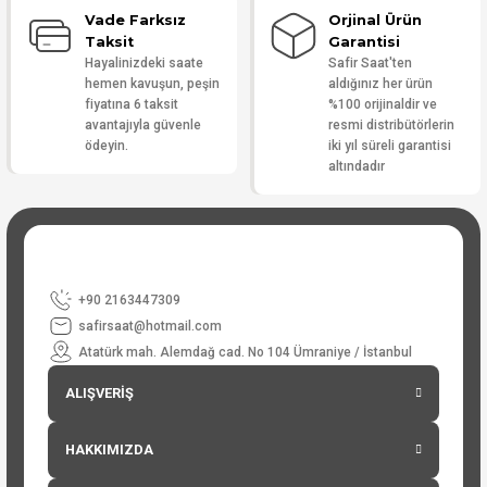
Vade Farksız
Orjinal Ürün
Taksit
Garantisi
Hayalinizdeki saate
Safir Saat'ten
hemen kavuşun, peşin
aldığınız her ürün
fiyatına 6 taksit
%100 orijinaldir ve
avantajıyla güvenle
resmi distribütörlerin
ödeyin.
iki yıl süreli garantisi
altındadır
+90 2163447309
safirsaat@hotmail.com
Atatürk mah. Alemdağ cad. No 104 Ümraniye / İstanbul
ALIŞVERİŞ
HAKKIMIZDA