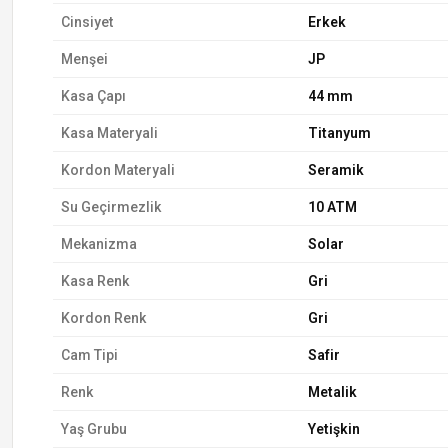
Cinsiyet
Erkek
Menşei
JP
Kasa Çapı
44 mm
Kasa Materyali
Titanyum
Kordon Materyali
Seramik
Su Geçirmezlik
10 ATM
Mekanizma
Solar
Kasa Renk
Gri
Kordon Renk
Gri
Cam Tipi
Safir
Renk
Metalik
Yaş Grubu
Yetişkin