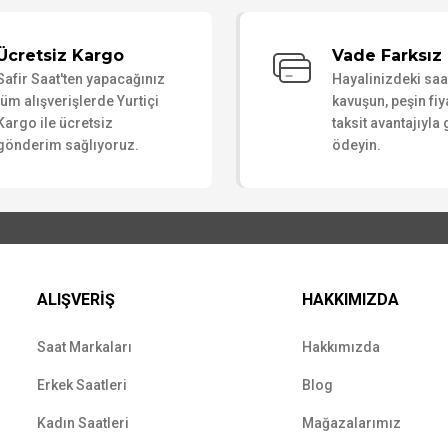
Bu ürüne ilk yorumu siz yapın!
Ücretsiz Kargo
Vade Farksız 
Safir Saat'ten yapacağınız
Hayalinizdeki sa
Yorum Yaz
tüm alışverişlerde Yurtiçi
kavuşun, peşin fiy
Kargo ile ücretsiz
taksit avantajıyla
gönderim sağlıyoruz.
ödeyin.
ALIŞVERİŞ
HAKKIMIZDA
Saat Markaları
Hakkımızda
Erkek Saatleri
Blog
Kadın Saatleri
Mağazalarımız