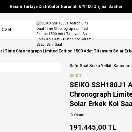
Resmi Türkiye Distribütör Garantili & %100 Orijinal Saatler
Vade Farksız 6 Taksit
 Özel
Aynı Gün Stoktan Gönderim
Ücretsiz Kargo
l Time Chronograph Limited Edition 1500 Adet Titanyum Solar Erke
Safir Saat Seiko Yetkili Satıcısıdı
SEIKO
SEIKO SSH180J1 A
Chronograph Limite
Solar Erkek Kol Saa
0 Yorum
191.445,00 TL