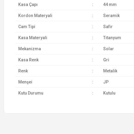
Kasa Çapı
:
44 mm
Kordon Materyali
:
Seramik
Cam Tipi
:
Safir
Kasa Materyali
:
Titanyum
Mekanizma
:
Solar
Kasa Renk
:
Gri
Renk
:
Metalik
Menşei
:
JP
Kutu Durumu
:
Kutulu