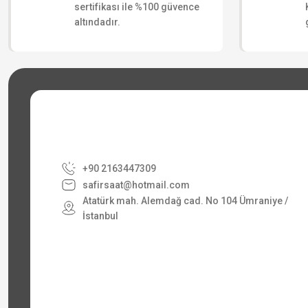
sertifikası ile %100 güvence
altındadır.
+90 2163447309
safirsaat@hotmail.com
Atatürk mah. Alemdağ cad. No 104 Ümraniye /
İstanbul