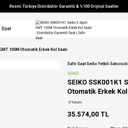
Resmi Türkiye Distribütör Garantili & %100 Orijinal Saatler
Vade Farksız 6 Taksit
 Özel
Aynı Gün Stoktan Gönderim
Ücretsiz Kargo
GMT 100M Otomatik Erkek Kol Saati
Safir Saat Seiko Yetkili Satıcısıdı
SEIKO
SEIKO SSK001K1 S
Otomatik Erkek Kol
0 Yorum
35.574,00 TL