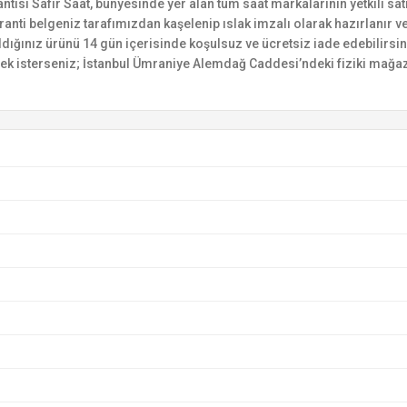
si Safir Saat, bünyesinde yer alan tüm saat markalarının yetkili satıc
ranti belgeniz tarafımızdan kaşelenip ıslak imzalı olarak hazırlanır ve 
n aldığınız ürünü 14 gün içerisinde koşulsuz ve ücretsiz iade edebilir
mek isterseniz; İstanbul Ümraniye Alemdağ Caddesi’ndeki fiziki mağaz