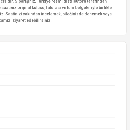
ısıdır. Siparişiniz, Türkiye resmi distribütörü tarafından
saatiniz orijinal kutusu, faturası ve tüm belgeleriyle birlikte
siniz. Saatinizi yakından incelemek, bileğinizde denemek veya
amızı ziyaret edebilirsiniz.