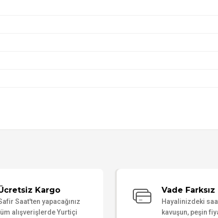
Bu ürüne ilk yorumu siz yapın!
Ücretsiz Kargo
Vade Farksız 
Safir Saat'ten yapacağınız
Hayalinizdeki sa
Yorum Yaz
tüm alışverişlerde Yurtiçi
kavuşun, peşin fiy