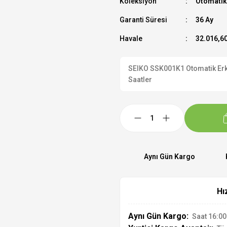
Koleksiyon
Otomatik
Garanti Süresi
36 Ay
Havale
32.016,60
SEIKO SSK001K1 Otomatik Erkek
Saatler
Aynı Gün Kargo
Hı
Aynı Gün Kargo:
Saat 16:00'