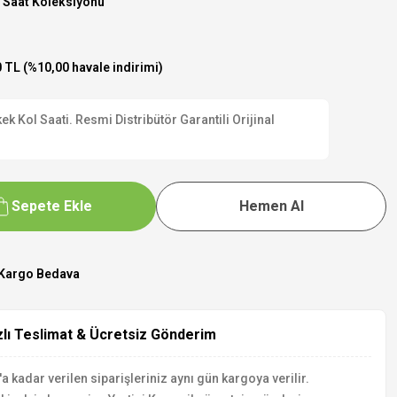
 Saat Koleksiyonu
 TL (%10,00 havale indirimi)
 Kol Saati. Resmi Distribütör Garantili Orijinal
Sepete Ekle
Hemen Al
Kargo Bedava
zlı Teslimat & Ücretsiz Gönderim
a kadar verilen siparişleriniz aynı gün kargoya verilir.