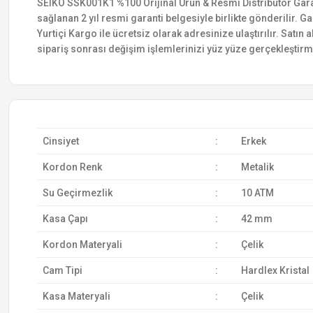
SEIKO SSK001K1 %100 Orijinal Ürün & Resmi Distribütör Garanti
sağlanan 2 yıl resmi garanti belgesiyle birlikte gönderilir. Ga
Yurtiçi Kargo ile ücretsiz olarak adresinize ulaştırılır. Satı
sipariş sonrası değişim işlemlerinizi yüz yüze gerçekleştir
Cinsiyet
:
Erkek
Kordon Renk
:
Metalik
Su Geçirmezlik
:
10 ATM
Kasa Çapı
:
42 mm
Kordon Materyali
:
Çelik
Cam Tipi
:
Hardlex Kristal
Kasa Materyali
:
Çelik