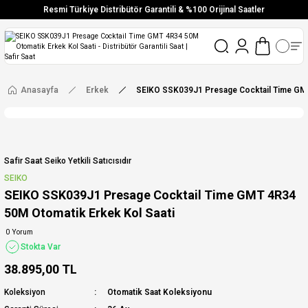
Resmi Türkiye Distribütör Garantili & %100 Orijinal Saatler
Vade Farksız 6 Taksit
Aynı Gün Stoktan Gönderim
Ücretsiz Kargo
Anasayfa
Erkek
SEIKO SSK039J1 Presage Cocktail Time GMT
Safir Saat Seiko Yetkili Satıcısıdır
SEIKO
SEIKO SSK039J1 Presage Cocktail Time GMT 4R34
50M Otomatik Erkek Kol Saati
0 Yorum
Stokta Var
38.895,00 TL
Koleksiyon
Otomatik Saat Koleksiyonu