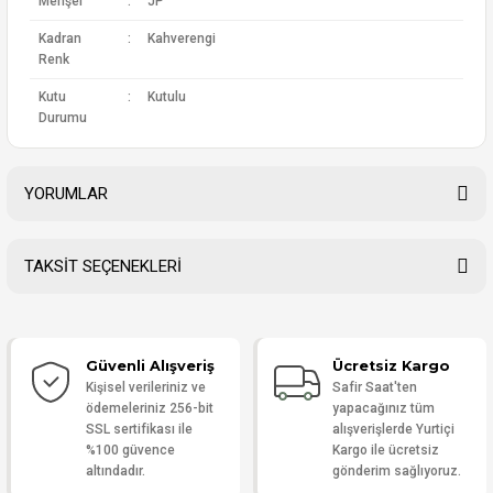
Menşei
:
JP
Kadran
:
Kahverengi
Renk
Kutu
:
Kutulu
Durumu
YORUMLAR
TAKSİT SEÇENEKLERİ
Bu ürüne ilk yorumu siz yapın!
Güvenli Alışveriş
Ücretsiz Kargo
Yorum Yaz
Kişisel verileriniz ve
Safir Saat'ten
ödemeleriniz 256-bit
yapacağınız tüm
SSL sertifikası ile
alışverişlerde Yurtiçi
%100 güvence
Kargo ile ücretsiz
altındadır.
gönderim sağlıyoruz.