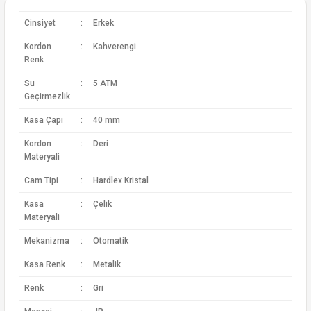
Cinsiyet
:
Erkek
Kordon
:
Kahverengi
Renk
Su
:
5 ATM
Geçirmezlik
Kasa Çapı
:
40 mm
Kordon
:
Deri
Materyali
Cam Tipi
:
Hardlex Kristal
Kasa
:
Çelik
Materyali
Mekanizma
:
Otomatik
Kasa Renk
:
Metalik
Renk
:
Gri