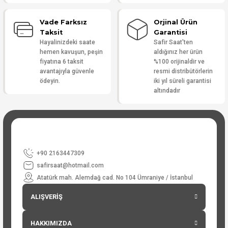
Vade Farksız
Orjinal Ürün
Taksit
Garantisi
Hayalinizdeki saate
Safir Saat'ten
hemen kavuşun, peşin
aldığınız her ürün
fiyatına 6 taksit
%100 orijinaldir ve
avantajıyla güvenle
resmi distribütörlerin
ödeyin.
iki yıl süreli garantisi
altındadır
+90 2163447309
safirsaat@hotmail.com
Atatürk mah. Alemdağ cad. No 104 Ümraniye / İstanbul
ALIŞVERİŞ
HAKKIMIZDA