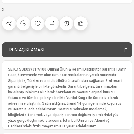
ÜRÜN AÇIKLAMASI
SEIKO SSK039J1 %100 Orijinal Ürün & Resmi Distribütör Garantisi Safir
Saat, bünyesinde yer alan tüm saat markalarının yetkili satıcısıdır.
Siparişiniz, Türkiye resmi distribütörü tarafından sağlanan 2 yıl resmi
garanti belgesiyle birlikte gönderilir. Garanti belgeniz tarafımızdan
kaşelenip ıslak imzalı olarak hazırlanır ve saatiniz orijinal kutusu,
faturası ve tüm belgeleriyle birlikte Yurtiçi Kargo ile ücretsiz olarak
adresinize ulaştırılır. Satın aldığınız ürünü 14 gün içerisinde koşulsuz
ve ücretsiz iade edebilirsiniz. Saatinizi yakından incelemek,
bileğinizde denemek veya sipariş sonrası değişim işlemlerinizi yüz
yüze gerçekleştirmek isterseniz; İstanbul Ümraniye Alemdağ
Caddesi’ndeki fiziki mağazamızı ziyaret edebilirsiniz.