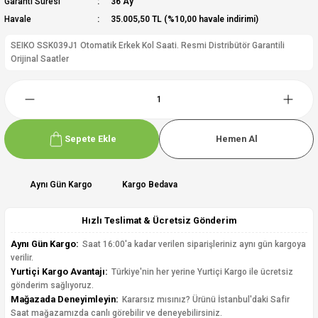
Garanti Süresi
36 Ay
Havale
35.005,50 TL (%10,00 havale indirimi)
SEIKO SSK039J1 Otomatik Erkek Kol Saati. Resmi Distribütör Garantili
Orijinal Saatler
Sepete Ekle
Hemen Al
Aynı Gün Kargo
Kargo Bedava
Hızlı Teslimat & Ücretsiz Gönderim
Aynı Gün Kargo:
Saat 16:00'a kadar verilen siparişleriniz aynı gün kargoya
verilir.
Yurtiçi Kargo Avantajı:
Türkiye'nin her yerine Yurtiçi Kargo ile ücretsiz
gönderim sağlıyoruz.
Mağazada Deneyimleyin:
Kararsız mısınız? Ürünü İstanbul'daki Safir
Saat mağazamızda canlı görebilir ve deneyebilirsiniz.