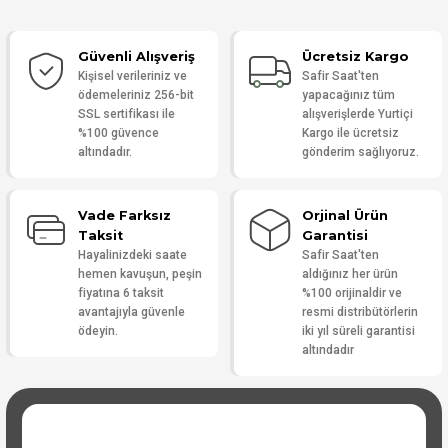
Güvenli Alışveriş
Ücretsiz Kargo
Yorum Yaz
Kişisel verileriniz ve
Safir Saat'ten
ödemeleriniz 256-bit
yapacağınız tüm
SSL sertifikası ile
alışverişlerde Yurtiçi
%100 güvence
Kargo ile ücretsiz
altındadır.
gönderim sağlıyoruz.
Vade Farksız
Orjinal Ürün
Taksit
Garantisi
Hayalinizdeki saate
Safir Saat'ten
hemen kavuşun, peşin
aldığınız her ürün
fiyatına 6 taksit
%100 orijinaldir ve
avantajıyla güvenle
resmi distribütörlerin
ödeyin.
iki yıl süreli garantisi
altındadır