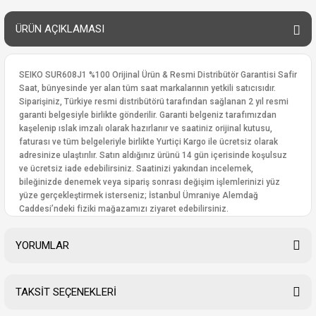
ÜRÜN AÇIKLAMASI
SEIKO SUR608J1 %100 Orijinal Ürün & Resmi Distribütör Garantisi Safir
Saat, bünyesinde yer alan tüm saat markalarının yetkili satıcısıdır.
Siparişiniz, Türkiye resmi distribütörü tarafından sağlanan 2 yıl resmi
garanti belgesiyle birlikte gönderilir. Garanti belgeniz tarafımızdan
kaşelenip ıslak imzalı olarak hazırlanır ve saatiniz orijinal kutusu,
faturası ve tüm belgeleriyle birlikte Yurtiçi Kargo ile ücretsiz olarak
adresinize ulaştırılır. Satın aldığınız ürünü 14 gün içerisinde koşulsuz
ve ücretsiz iade edebilirsiniz. Saatinizi yakından incelemek,
bileğinizde denemek veya sipariş sonrası değişim işlemlerinizi yüz
yüze gerçekleştirmek isterseniz; İstanbul Ümraniye Alemdağ
Caddesi’ndeki fiziki mağazamızı ziyaret edebilirsiniz.
YORUMLAR
TAKSİT SEÇENEKLERİ
Bu ürüne ilk yorumu siz yapın!