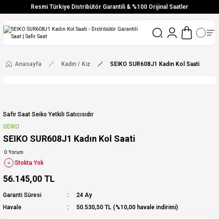
Resmi Türkiye Distribütör Garantili & %100 Orijinal Saatler
Vade Farksız 6 Taksit
Aynı Gün Stoktan Gönderim
Ücretsiz Kargo
Anasayfa
Kadın / Kız
SEIKO SUR608J1 Kadın Kol Saati
Safir Saat Seiko Yetkili Satıcısıdır
SEIKO
SEIKO SUR608J1 Kadın Kol Saati
0 Yorum
Stokta Yok
56.145,00 TL
Garanti Süresi
24 Ay
Havale
50.530,50 TL (%10,00 havale indirimi)